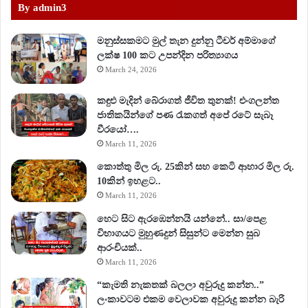
By admin3
මනුස්සකමට මුල් තැන දුන්නු ටීචර් අම්මාගේ
ලක්ෂ 100 කට උපන්දින පරිත්‍යාගය
March 24, 2026
කඳුළු මැදින් බේරාගත් ජීවිත තුනක්! එංගලන්ත
ජාතිකයින්ගේ පණ රැකගත් අපේ රටේ සැබෑ
වීරයෝ….
March 11, 2026
කොත්තු මිල රු. 25කින් සහ කෙටි ආහාර මිල රු.
10කින් ඉහළට..
March 11, 2026
හෙට සිට ඇරඹෙන්නයි යන්නේ.. සා/පෙළ
විභාගයට මුහුණදුන් සිසුන්ට මෙන්න සුබ
ආරංචියක්..
March 11, 2026
“කැමති නැකතක් බලලා අවුරුදු කන්න..”
ලංකාවටම එකම වෙලාවක අවුරුදු කන්න බැරි