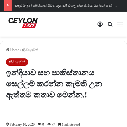
කඳුළු මැදින් බේරාගත් ජීවිත තුනක්! එංගලන්ත ජාතිකයින්ගේ පණ රැකගත් අපේ රටේ සැබෑ වීරයෝ….
Log In
Search 
M
Home
/
ක්‍රීඩා පුවත්
ක්‍රීඩා පුවත්
ඉන්දියාව සහ පාකිස්තානය
සෙල්ලම් කරන්න කැමති උන
ඇත්තම කතාව මෙන්න.!
February 10, 2026
0
77
1 minute read