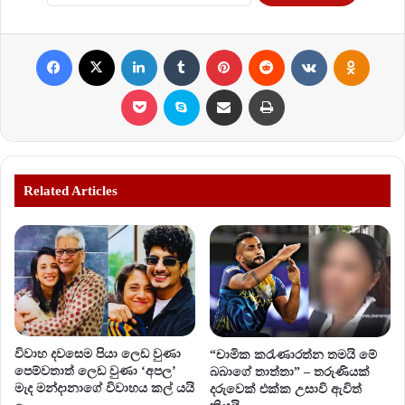
Facebook
X
LinkedIn
Tumblr
Pinterest
Reddit
VKontakte
Odnoklassniki
Pocket
Skype
Share via Email
Print
Related Articles
විවාහ දවසෙම පියා ලෙඩ වුණා
“චාමික කරැණාරත්න තමයි මේ
පෙම්වතාත් ලෙඩ වුණා ‘අපල’
බබාගේ තාත්තා” – තරුණියක්
මැද මන්දානාගේ විවාහය කල් යයි
දරුවෙක් එක්ක උසාවි ඇවිත්