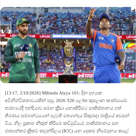
[13:17, 2/10/2026] Mihindu Aiyya 101: දින දහයක
අවිනිශ්චිතතාවයකින් පසු, 2026 T20 ලෝක කුසලාන කණ්ඩායම්
තරඟයේදී ඉන්දියාව සමඟ ක්‍රීඩා නොකිරීමට පාකිස්තානය ගත්
තීරණය සම්බන්ධයෙන් පැවති මතභේදය සිකුරාදා රාත්‍රියේ අවසන්
විය. නිල ප්‍රකාශ නිකුත් කිරීමේ කඩිමුඩියේ, පාකිස්තානය සහ
ජාත්‍යන්තර ක්‍රිකට් කවුන්සිලය (ICC) යන දෙකම නිවේදනය කළේ