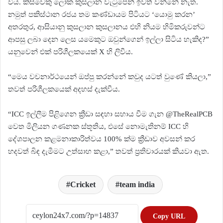
විය. කිසිවෙකු ලෝක කුසලාන වැටුපෙන් ඉවත් වන්නේ නැත.
නමුත් පකිස්ථාන රජය තම කණ්ඩායම පිටියට ‘යොමු කරන’
අතරතුර, ආසියානු කුසලාන කුසලානය එහි නියම හිමිකරුවන්ට
ආපසු ලබා දෙන ලෙස යමෙකුට ඔවුන්ගෙන් ඉල්ලා සිටිය හැකිද?”
යනුවෙන් එක් පරිශීලකයෙක් X හි ලිවීය.
“මෙය වචනාර්ථයෙන් ඔප්පු කරන්නේ කවුද යටත් වුණේ කියලා,”
තවත් පරිශීලකයෙක් අදහස් දැක්වීය.
“ICC ඉල්ලීම පිළිගෙන ක්‍රීඩා සඳහා සහාය වීම ගැන @TheRealPCB
වෙත මිලියන ගණනක ස්තූතිය, එසේ නොමැතිනම් ICC හි
දේශපාලන කළමනාකාරිත්වය 100% ක්ම ක්‍රීඩාව අවසන් කර
හදවත් බිඳ දැමීමට උත්සාහ කළා,” තවත් ප්‍රතිචාරයක් කියවා ඇත.
Cricket
team india
Copy URL