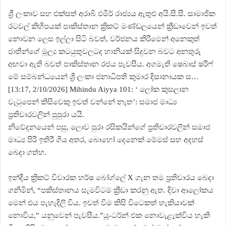
ශ්‍රී ලංකාව සහ එක්සත් අරාබි එමීර් රාජ්‍යය ඇතුළු අයි.සී.සී. සාමාජික
රටවල් කිහිපයක් පාකිස්තාන ක්‍රිකට් මණ්ඩලයෙන් ක්‍රීඩාවෙන් ඉවත්
නොවන ලෙස ඉල්ලා සිටි බවත්, වර්ජනය කිරීමෙන් අනෙකුත්
ජාතීන්ගේ මූල්‍ය කටයුතුවලටද හානියක් සිදුවන බවට අනතුරු
අඟවා ඇති බවත් පාකිස්තාන රජය පැවසීය. අගමැති ෂෙබාස් ෂරීෆ්
මේ සම්බන්ධයෙන් ශ්‍රී ලංකා ජනාධිපති කුමාර දිසානායක ස…
[13:17, 2/10/2026] Mihindu Aiyya 101: ‘ ලෝක කුසලාන
වැටුපෙන් කිසිවෙකු ඉවත් වන්නේ නැත’: සමාජ මාධ්‍ය
ප්‍රතිචාරවලින් පුපුරා යයි.
නිවේදනයෙන් පසු, ලොව පුරා රසිකයින්ගේ ප්‍රතිචාරවලින් සමාජ
මාධ්‍ය පිරී ඉතිරී ගිය අතර, බොහෝ දෙනෙක් මේමස් සහ අදහස්
බෙදා ගත්හ.
ඉන්දීය ක්‍රිකට් විචාරක හර්ෂ බෝග්ලේ X ගැන තම ප්‍රතිචාරය බෙදා
ගනිමින්, “පකිස්තානය සැමවිටම ක්‍රීඩා කරනු ඇත. දිවා ආලෝකය
මෙන් එය පැහැදිලි විය. ඉවත් වීම කිසි විටෙකත් හැකියාවක්
නොවීය,” යනුවෙන් පැවසීය.”යූ-ටර්න් එක නොවැළැක්විය හැකි