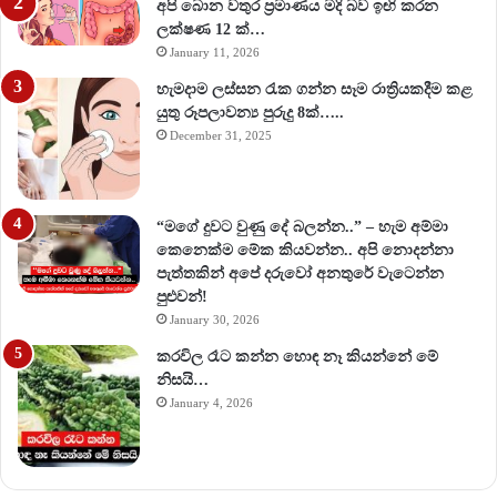
අපි බොන වතුර ප්‍රමාණය මදි බව ඉඟි කරන
ලක්ෂණ 12 ක්…
January 11, 2026
හැමදාම ලස්සන රැක ගන්න සෑම රාත්‍රියකදීම කළ
යුතු රූපලාවන්‍ය පුරුදු 8ක්…..
December 31, 2025
“මගේ දුවට වුණු දේ බලන්න..” – හැම අම්මා
කෙනෙක්ම මේක කියවන්න.. අපි නොදන්නා
පැත්තකින් අපේ දරුවෝ අනතුරේ වැටෙන්න
පුළුවන්!
January 30, 2026
කරවිල රෑට කන්න හොඳ නෑ කියන්නේ මේ
නිසයි…
January 4, 2026