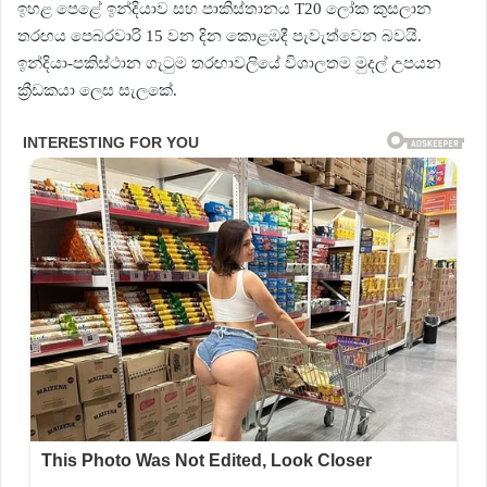
ඉහළ පෙළේ ඉන්දියාව සහ පාකිස්තානය T20 ලෝක කුසලාන
තරඟය පෙබරවාරි 15 ​​වන දින කොළඹදී පැවැත්වෙන බවයි.
ඉන්දියා-පකිස්ථාන ගැටුම තරඟාවලියේ විශාලතම මුදල් උපයන
ක්‍රීඩකයා ලෙස සැලකේ.