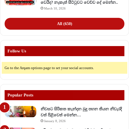
වෙයිද? නැකැත් සීට්ටුවට වෙච්ච දේ මෙන්න..
March 10, 2026
All (650)
Follow Us
Go to the Arqam options page to set your social accounts.
Popular Posts
නිවසට සිරිකත කැන්දන බුදු පහන තියන නිවැරදි
වත් පිළිවෙත් මෙන්න…
January 8, 2026