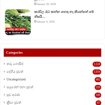
January 30, 2026
කරවිල රෑට කන්න හොඳ නෑ කියන්නේ මේ
නිසයි…
January 4, 2026
Categories
තරු ගොසිප්
1,124
දේශීය පුවත්
1,034
Uncategorized
482
සයුරෙන් එහා පුවත්
210
සුව අරණ
106
ක්‍රීඩා පුවත්
67