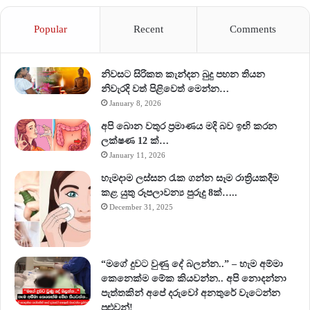
Popular
Recent
Comments
නිවසට සිරිකත කැන්දන බුදු පහන තියන
නිවැරදි වත් පිළිවෙත් මෙන්න…
January 8, 2026
අපි බොන වතුර ප්‍රමාණය මදි බව ඉඟි කරන
ලක්ෂණ 12 ක්…
January 11, 2026
හැමදාම ලස්සන රැක ගන්න සෑම රාත්‍රියකදීම
කළ යුතු රූපලාවන්‍ය පුරුදු 8ක්…..
December 31, 2025
“මගේ දුවට වුණු දේ බලන්න..” – හැම අම්මා
කෙනෙක්ම මේක කියවන්න.. අපි නොදන්නා
පැත්තකින් අපේ දරුවෝ අනතුරේ වැටෙන්න
පුළුවන්!