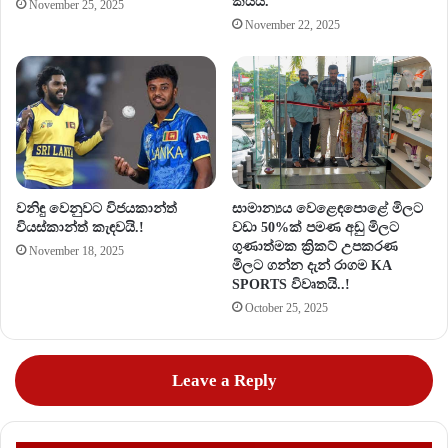
කියයි.
November 25, 2025
November 22, 2025
වනිඳු වෙනුවට විජයකාන්ත්
සාමාන්‍යය වෙළෙඳපොළේ මිලට
වියස්කාන්ත් කැඳවයි.!
වඩා 50%ක් පමණ අඩු මිලට
ගුණාත්මක ක්‍රිකට් උපකරණ
November 18, 2025
මිලට ගන්න දැන් රාගම KA
SPORTS විවෘතයි..!
October 25, 2025
Leave a Reply