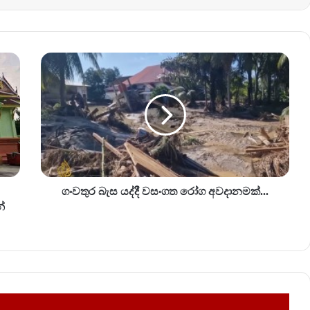
ගං
ව
තු
ර
බැ
ස
ය
ද්
දී
ව
ගංවතුර බැස යද්දී වසංගත රෝග අවදානමක්...
සං
්
ග
ත
රෝ
ග
අ
ව
දා