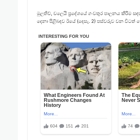
මුලතිව්, චලෙයි ප්‍රදේශයේ ගංවතුර පාලනය කිරීම 
දෙනා පිළිබඳව ඊයේ (දෙසැ. 2) පස්වරුව වන විටත්