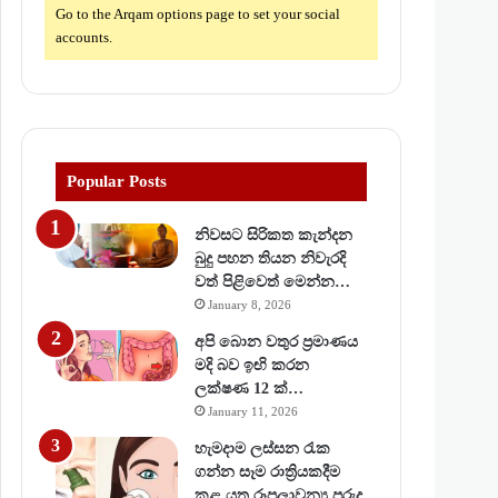
Go to the Arqam options page to set your social
accounts.
Popular Posts
නිවසට සිරිකත කැන්දන
බුදු පහන තියන නිවැරදි
වත් පිළිවෙත් මෙන්න…
January 8, 2026
අපි බොන වතුර ප්‍රමාණය
මදි බව ඉඟි කරන
ලක්ෂණ 12 ක්…
January 11, 2026
හැමදාම ලස්සන රැක
ගන්න සෑම රාත්‍රියකදීම
කළ යුතු රූපලාවන්‍ය පුරුදු