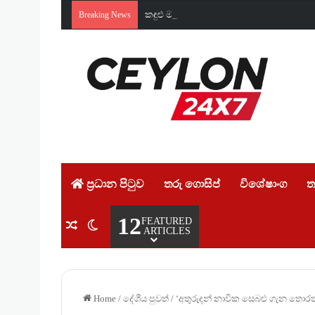
කඳුළු මැදින් බේරාගත් ජීවිත තුනක්! එංග
Breaking News
ප්‍රධාන පිටුව
තරු ගොසිප්
විශේෂාංග
ත
12
FEATURED
Random Article
Switch skin
ARTICLES
Home
/
දේශීය පුවත්
/
‘අතුරුදන් නාවික සෙබළු ගැන තොරත