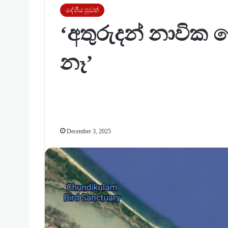
දේශීය පුවත්
‘අතුරුදන් නාවික
නෑ’
December 3, 2025