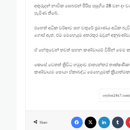
අතුරුදන් නාවික සෙබළුන් පිරිස පසුගිය 28 වන ද
පැමිණ තිබේ.
එහෙත් අධික වර්ෂාව සහ වතුරේ ප්‍රමාණය අධික බැ
ගොස් ඇත. එම මෙහෙයුම අතරතුර ඔවුන් අනුඛණ්ඩය 
ඒ හේතුවෙන් තවත් සහන කණ්ඩායම් විසින් මෙම කණ
කෙසේ වෙතත් ත්‍රිවිධ හමුදාව ජාත්‍යන්තර තාක්ෂ
කණ්ඩායම සොයා ඒකාබද්ධ මෙහෙයුමක් ක්‍රියාත්මක 
Facebook
X
LinkedIn
Tumblr
Share