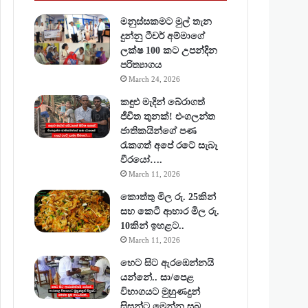
මනුස්සකමට මුල් තැන
දුන්නු ටීචර් අම්මාගේ
ලක්ෂ 100 කට උපන්දින
පරිත්‍යාගය
March 24, 2026
කඳුළු මැදින් බේරාගත්
ජීවිත තුනක්! එංගලන්ත
ජාතිකයින්ගේ පණ
රැකගත් අපේ රටේ සැබෑ
වීරයෝ….
March 11, 2026
කොත්තු මිල රු. 25කින්
සහ කෙටි ආහාර මිල රු.
10කින් ඉහළට..
March 11, 2026
හෙට සිට ඇරඹෙන්නයි
යන්නේ.. සා/පෙළ
විභාගයට මුහුණදුන්
සිසුන්ට මෙන්න සුබ