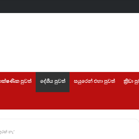
ලන්ත ජාතිකයින්ගේ පණ රැකගත් අපේ රටේ සැබෑ වීරයෝ….
ාක්ෂණික පුවත්
දේශීය පුවත්
සයුරෙන් එහා පුවත්
ක්‍රීඩා ප
ුරක් නෑ’