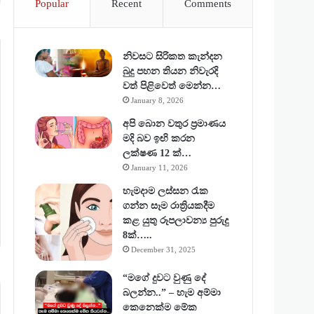
Popular
Recent
Comments
නිවසට සිරිකත කැන්දන
බුදු පහන තියන නිවැරදි
වත් පිළිවෙත් මෙන්න…
January 8, 2026
අපි බොන වතුර ප්‍රමාණය
මදි බව ඉඟි කරන
ලක්ෂණ 12 ක්…
January 11, 2026
හැමදාම ලස්සන රැක
ගන්න සෑම රාත්‍රියකදීම
කළ යුතු රූපලාවන්‍ය පුරුදු
8ක්…..
December 31, 2025
“මගේ දුවට වුණු දේ
බලන්න..” – හැම අම්මා
කෙනෙක්ම මේක