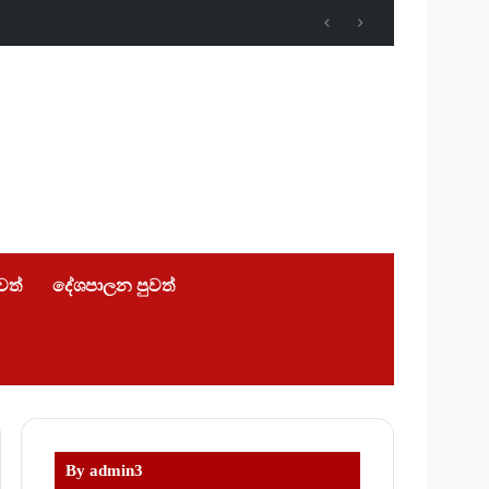
ුවත්
දේශපාලන පුවත්
By admin3