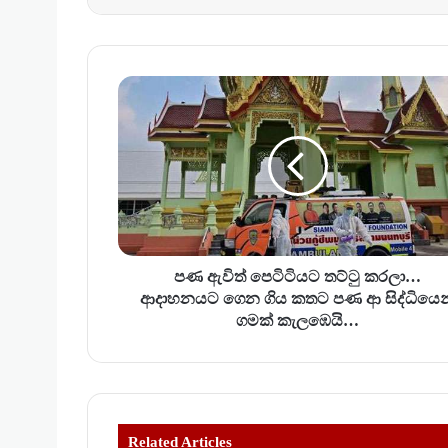
ප
ණ
ඇ
වි
ත්
පෙ
ටි
ටි
ය
ට
පණ ඇවිත් පෙටිටියට තට්ටු කරලා…
ත
ආදාහනයට ගෙන ගිය කතට පණ ආ සිද්ධියෙන
ට්
ගමක් කැලඹෙයි…
ටු
ක
ර
ලා
…
Related Articles
ආ