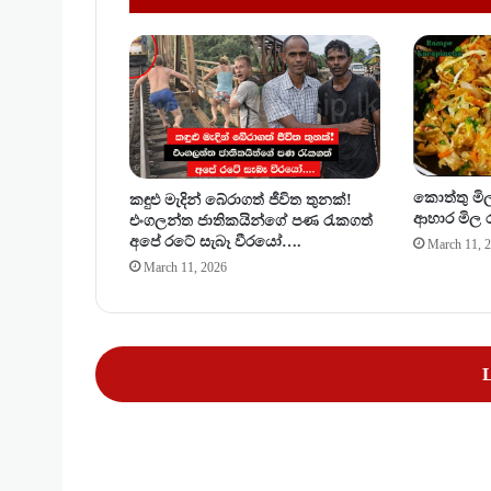
දා
හ
න
ය
ට
ගෙ
න
ගි
කොත්තු මිල
කඳුළු මැදින් බේරාගත් ජීවිත තුනක්!
ය
ආහාර මිල ර
එංගලන්ත ජාතිකයින්ගේ පණ රැකගත්
ක
අපේ රටේ සැබෑ වීරයෝ….
March 11, 
ත
March 11, 2026
ට
ප
ණ
ආ
සි
L
ද්
ධි
යෙ
න්
ග