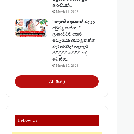
ආරංචියක්..
March 11, 2026
“කැමති නැකතක් බලලා
අවුරුදු කන්න..”
ලංකාවටම එකම
වෙලාවක අවුරුදු කන්න
බැරි වෙයිද? නැකැත්
සීට්ටුවට වෙච්ච දේ
මෙන්න..
March 10, 2026
All (650)
Follow Us