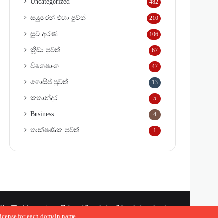
Uncategorized
482
සයුරෙන් එහා පුවත්
210
සුව අරණ
106
ක්‍රීඩා පුවත්
67
විශේෂාංග
47
ගොසිප් පුවත්
13
කතාන්දර
5
Business
4
තාක්ෂණික පුවත්
1
cebook
X
YouTube
Instagram
තරු ගොසිප්
දේශීය පුවත්
ක්‍රීඩා පුවත්
සුව අරණ
 license for each domain name.