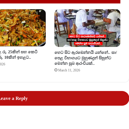
න
ම
ක්
.
.
.
 රු. 25කින් සහ කෙටි
හෙට සිට ඇරඹෙන්නයි යන්නේ.. සා/
ු. 10කින් ඉහළට..
පෙළ විභාගයට මුහුණදුන් සිසුන්ට
මෙන්න සුබ ආරංචියක්..
2026
March 11, 2026
eave a Reply