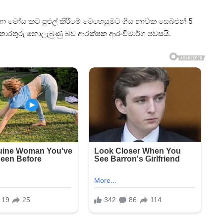
සඳහා මෝය කට පුළුල් කිරීමේ මෙහෙයුමට ගිය නාවික සෙබළුන් 5
 තොරතුරු නොලැබුණු බව ආරක්ෂක ආරංචිමාර්ග පවසයි.