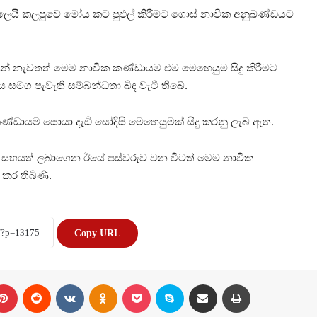
ා චලෙයි කලපුවේ මෝය කට පුළුල් කිරීමට ගොස් නාවික අනුඛණ්ඩයට
වින් නැවතත් මෙම නාවික කණ්ඩායම එම මෙහෙයුම සිදු කිරීමට
සමග පැවැති සම්බන්ධතා බිඳ වැටී තිබේ.
්ඩායම සොයා දැඩි සෝදිසි මෙහෙයුමක් සිදු කරනු ලැබ ඇත.
ණික සහයත් ලබාගෙන ඊයේ පස්වරුව වන විටත් මෙම නාවික
කර තිබිණි.
Copy URL
Pinterest
Reddit
VKontakte
Odnoklassniki
Pocket
Skype
Share via Email
Print