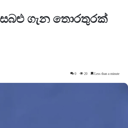
 සෙබළු ගැන තොරතුරක්
0
20
Less than a minute