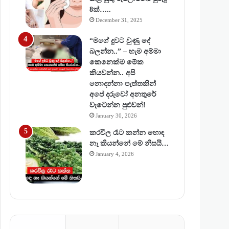
8ක්…..
December 31, 2025
“මගේ දුවට වුණු දේ
බලන්න..” – හැම අම්මා
කෙනෙක්ම මේක
කියවන්න.. අපි
නොදන්නා පැත්තකින්
අපේ දරුවෝ අනතුරේ
වැටෙන්න පුළුවන්!
January 30, 2026
කරවිල රෑට කන්න හොඳ
නෑ කියන්නේ මේ නිසයි…
January 4, 2026