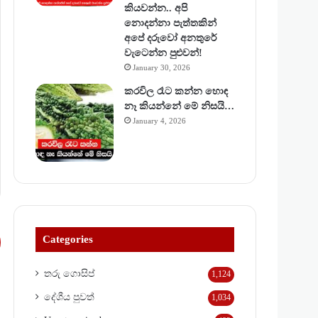
කියවන්න.. අපි
නොදන්නා පැත්තකින්
අපේ දරුවෝ අනතුරේ
වැටෙන්න පුළුවන්!
January 30, 2026
කරවිල රෑට කන්න හොඳ
නෑ කියන්නේ මේ නිසයි…
January 4, 2026
Categories
තරු ගොසිප්
1,124
දේශීය පුවත්
1,034