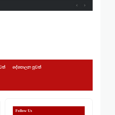
ුවත්
දේශපාලන පුවත්
Follow Us