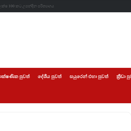
ලන්ත ජාතිකයින්ගේ පණ රැකගත් අපේ රටේ සැබෑ වීරයෝ….
ාක්ෂණික පුවත්
දේශීය පුවත්
සයුරෙන් එහා පුවත්
ක්‍රීඩා ප