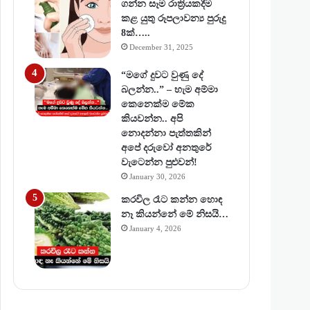
ගන්න සෑම රාත්‍රියකදීම
කළ යුතු රූපලාවන්‍ය පුරුදු
8ක්…..
December 31, 2025
“මගේ දුවට වුණු දේ
බලන්න..” – හැම අම්මා
කෙනෙක්ම මේක
කියවන්න.. අපි
නොදන්නා පැත්තකින්
අපේ දරුවෝ අනතුරේ
වැටෙන්න පුළුවන්!
January 30, 2026
කරවිල රෑට කන්න හොඳ
නෑ කියන්නේ මේ නිසයි…
January 4, 2026