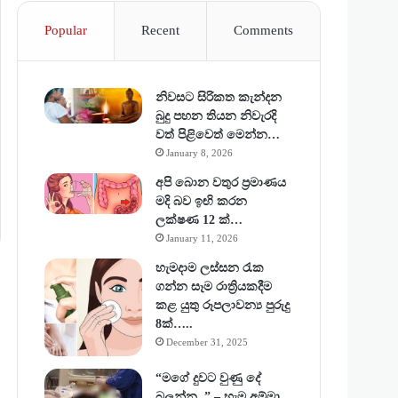
Popular
Recent
Comments
නිවසට සිරිකත කැන්දන
බුදු පහන තියන නිවැරදි
වත් පිළිවෙත් මෙන්න…
January 8, 2026
අපි බොන වතුර ප්‍රමාණය
මදි බව ඉඟි කරන
ලක්ෂණ 12 ක්…
January 11, 2026
හැමදාම ලස්සන රැක
ගන්න සෑම රාත්‍රියකදීම
කළ යුතු රූපලාවන්‍ය පුරුදු
8ක්…..
December 31, 2025
“මගේ දුවට වුණු දේ
බලන්න..” – හැම අම්මා