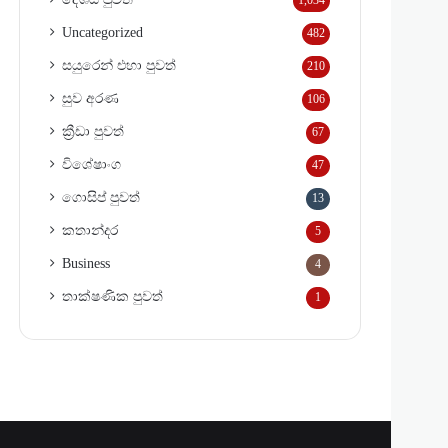
1,034
Uncategorized
482
සයුරෙන් එහා පුවත්
210
සුව අරණ
106
ක්‍රීඩා පුවත්
67
විශේෂාංග
47
ගොසිප් පුවත්
13
කතාන්දර
5
Business
4
තාක්ෂණික පුවත්
1