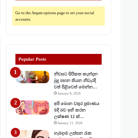
Go to the Arqam options page to set your social
accounts.
Popular Posts
නිවසට සිරිකත කැන්දන
බුදු පහන තියන නිවැරදි
වත් පිළිවෙත් මෙන්න…
January 8, 2026
අපි බොන වතුර ප්‍රමාණය
මදි බව ඉඟි කරන
ලක්ෂණ 12 ක්…
January 11, 2026
හැමදාම ලස්සන රැක