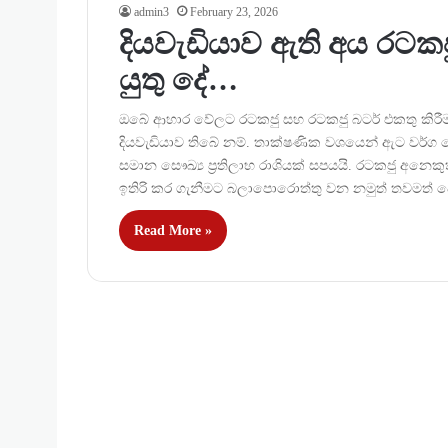
admin3
February 23, 2026
දියවැඩියාව ඇති අය රට
යුතු දේ…
ඔබේ ආහාර වේලට රටකජු සහ රටකජු බටර් එකතු කිරීම
දියවැඩියාව තිබේ නම්. තාක්ෂණික වශයෙන් ඇට වර්ග න
සමාන සෞඛ්‍ය ප්‍රතිලාභ රාශියක් සපයයි. රටකජු අනෙ
ඉතිරි කර ගැනීමට බලාපොරොත්තු වන නමුත් තවමත
Read More »