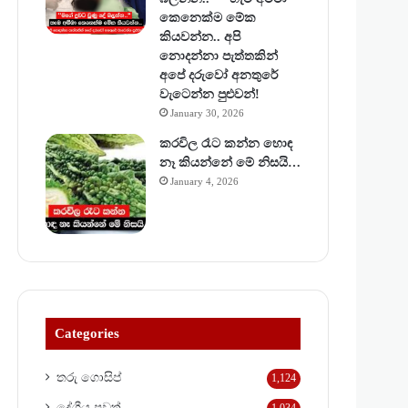
කෙනෙක්ම මේක
කියවන්න.. අපි
නොදන්නා පැත්තකින්
අපේ දරුවෝ අනතුරේ
වැටෙන්න පුළුවන්!
January 30, 2026
කරවිල රෑට කන්න හොඳ
නෑ කියන්නේ මේ නිසයි…
January 4, 2026
Categories
තරු ගොසිප්
1,124
දේශීය පුවත්