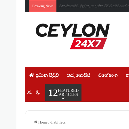
කඳුළු මැදින් බේරාගත් ජීවිත තුනක්! එංග
Breaking News
ප්‍රධාන පිටුව
තරු ගොසිප්
විශේෂාංග
ත
12
FEATURED
Random Article
Switch skin
ARTICLES
Home
/
diabitiecs