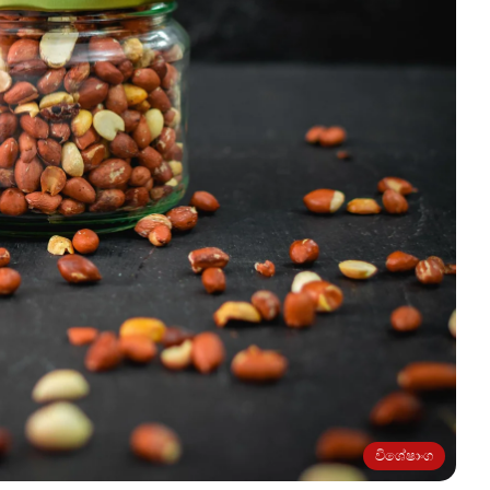
විශේෂාංග