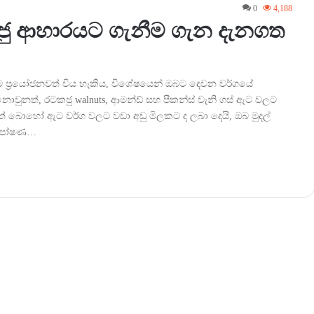
0
4,188
කජු ආහාරයට ගැනීම ගැන දැනගත
 ප්‍රයෝජනවත් විය හැකිය, විශේෂයෙන් ඔබට දෙවන වර්ගයේ
ොවුනත්, රටකජු walnuts, ආමන්ඩ් සහ පීකන්ස් වැනි ගස් ඇට වලට
කුත් බොහෝ ඇට වර්ග වලට වඩා අඩු මිලකට ද ලබා දෙයි, ඔබ මුදල්
් පෝෂණ…