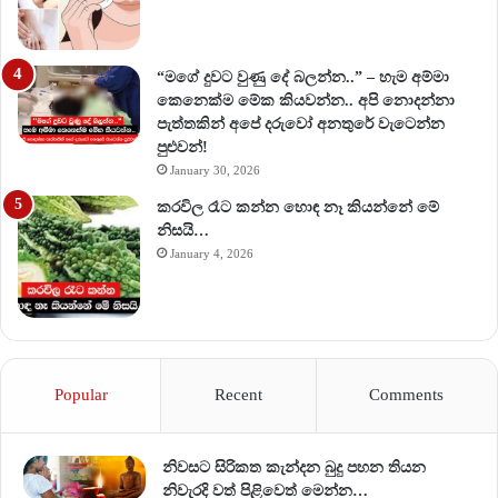
“මගේ දුවට වුණු දේ බලන්න..” – හැම අම්මා
කෙනෙක්ම මේක කියවන්න.. අපි නොදන්නා
පැත්තකින් අපේ දරුවෝ අනතුරේ වැටෙන්න
පුළුවන්!
January 30, 2026
කරවිල රෑට කන්න හොඳ නෑ කියන්නේ මේ
නිසයි…
January 4, 2026
Popular
Recent
Comments
නිවසට සිරිකත කැන්දන බුදු පහන තියන
නිවැරදි වත් පිළිවෙත් මෙන්න…