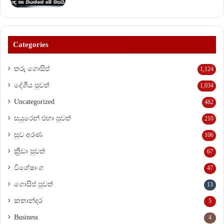
Categories
තරු ගොසිප්
1,124
දේශීය පුවත්
1,034
Uncategorized
482
සයුරෙන් එහා පුවත්
210
සුව අරණ
106
ක්‍රීඩා පුවත්
67
විශේෂාංග
47
ගොසිප් පුවත්
13
කතාන්දර
5
Business
4