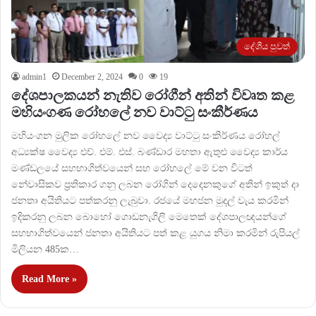
දේශීය පුවත්
admin1
December 2, 2024
0
19
දේශපාලකයන් නැතිව රෝගීන් අතින් විවෘත කළ
මහියංගණ රෝහලේ නව වාට්ටු සංකීර්ණය
මහියංගන මුලික රෝහලේ නව වෛද්‍ය වාට්ටු සංකිර්ණය රෝහල්
අධ්‍යක්ෂ වෛද්‍ය එච්. එම්. එස්. බණ්ඩාර මහතා ඇතුළු වෛද්‍ය කාර්ය
මණ්ඩලයේ සහභාගිත්වයෙන් සහ රෝහලේ මේ වන විටත්
නේවාසිකව ප‍්‍රතිකාර ගනු ලබන රෝගින් දෙදෙනකුගේ අතින් ඉකුත් දා
ජනතා අයිතියට පත්කරනු ලැබුවා. රජයේ මහජන මුදල් වැය කරමින්
ඉදිකරනු ලබන බොහෝ ගොඩනැගිලි මෙතෙක් දේශපාලඥයන්ගේ
සහභාගිත්වයෙන් ජනතා අයිතියට පත් කළ යුගය නිමා කරමින් රුපියල්
මිලියන 485ක…
Read More »