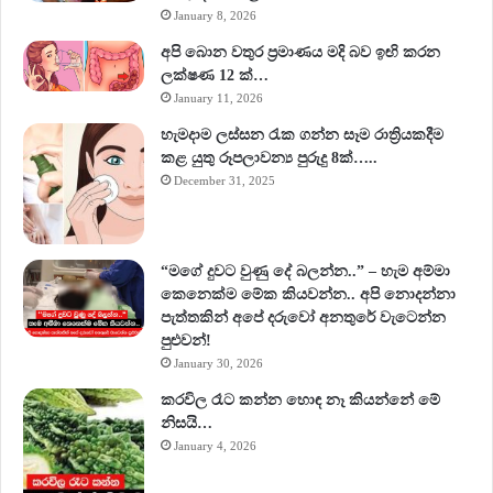
January 8, 2026
අපි බොන වතුර ප්‍රමාණය මදි බව ඉඟි කරන
ලක්ෂණ 12 ක්…
January 11, 2026
හැමදාම ලස්සන රැක ගන්න සෑම රාත්‍රියකදීම
කළ යුතු රූපලාවන්‍ය පුරුදු 8ක්…..
December 31, 2025
“මගේ දුවට වුණු දේ බලන්න..” – හැම අම්මා
කෙනෙක්ම මේක කියවන්න.. අපි නොදන්නා
පැත්තකින් අපේ දරුවෝ අනතුරේ වැටෙන්න
පුළුවන්!
January 30, 2026
කරවිල රෑට කන්න හොඳ නෑ කියන්නේ මේ
නිසයි…
January 4, 2026