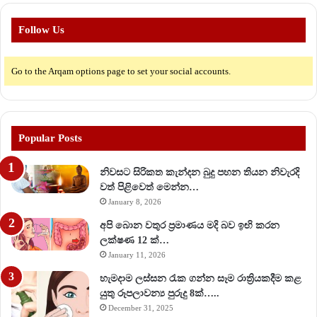
Follow Us
Go to the Arqam options page to set your social accounts.
Popular Posts
නිවසට සිරිකත කැන්දන බුදු පහන තියන නිවැරදි
වත් පිළිවෙත් මෙන්න…
January 8, 2026
අපි බොන වතුර ප්‍රමාණය මදි බව ඉඟි කරන
ලක්ෂණ 12 ක්…
January 11, 2026
හැමදාම ලස්සන රැක ගන්න සෑම රාත්‍රියකදීම කළ
යුතු රූපලාවන්‍ය පුරුදු 8ක්…..
December 31, 2025