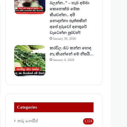
බලන්න..” – හැම අම්මා
කෙනෙක්ම මේක
කියවන්න.. අපි
නොදන්නා පැත්තකින්
අපේ දරුවෝ අනතුරේ
වැටෙන්න පුළුවන්!
January 30, 2026
කරවිල රෑට කන්න හොඳ
නෑ කියන්නේ මේ නිසයි…
January 4, 2026
Categories
තරු ගොසිප්
1,124