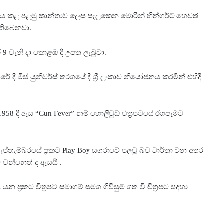
මණය කළ පළමු කාන්තාව ලෙස සැලකෙන මොරීන් හින්ගර්ට් හෙවත්
ී තිබෙනවා.
ි 9 වැනි දා කොළඹ දී උපත ලැබුවා.
ේ දී මිස් යුනිවර්ස් තරගයේ දී ශ්‍රී ලංකාව නියෝජනය කරමින් එහිදී
958 දී ඇය “Gun Fever” නම් හොලිවුඩ් චිත්‍රපටයේ රගපෑමට
සැප්තැම්බරයේ ප්‍රකට Play Boy සගරාවේ පලවූ බව වාර්තා වන අතර
 වන්නෙත් ද ඇයයි .
 යන ප්‍රකට චිත්‍රපට සමාගම් සමග ගිවිසුම් ගත වී චිත්‍රපට සදහා