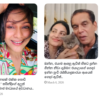
නේ
මෙ
න්
න
මේ
නි
සා
ඔන්න, එයාම ආපහු ඇවිත් හිතට දුන්න
ගින්න නිවා දැම්මා! එයාලාගේ ගෙදර
ඉන්න පුංචි රස්තියාදුකාරයා ආයෙත්
ගෙදර ඇවිත්..
ෙනසක් එක්ක පොඩි
March 6, 2026
’ තරින්දිගේ අලුත්
ාජ මාධ්‍යයේ අවධානය..
026