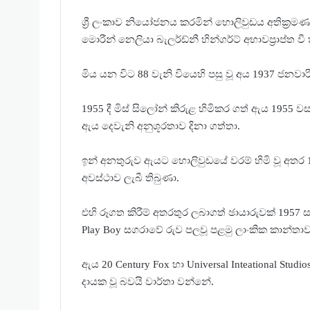
ශ්‍රී ලංකාව නියෝජනය කරමින් හොලිවුඩය අතික්‍ර
මොරීන් නෙලියා බැලර්ඩ්නී හින්ගර්ට් අභාවප්‍රාප්ත ව
මිය යන විට 88 වැනි වියෙහි පසු වූ අය 1937 ජනවාර
1955 දී මිස් සිලෝන් කිරුළ හිමිකර ගත් ඇය 1955 වසර
ඇය දෙවැනි අනුශූරතාව දිනා ගත්තා.
ඉන් අනතුරුව ඇයට හොලිවුඩයේ වරම් හිමි වූ අතර 1
අවස්ථාව ලැබී තිබුණා.
එහි රූගත කිරීම් අතරතුර ලබාගත් ඡායාරුවක් 1957 
Play Boy සගරාවේ රුව පලවූ පළමු ලාංකික කාන්තාව
ඇය 20 Century Fox හා Universal Inteational Studios
දායක වූ බවයි වාර්තා වන්නේ.