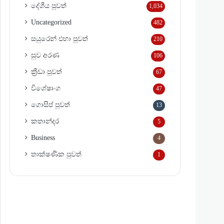
දේශීය පුවත්
1,034
Uncategorized
482
සයුරෙන් එහා පුවත්
210
සුව අරණ
106
ක්‍රීඩා පුවත්
67
විශේෂාංග
47
ගොසිප් පුවත්
13
කතාන්දර
5
Business
4
තාක්ෂණික පුවත්
1