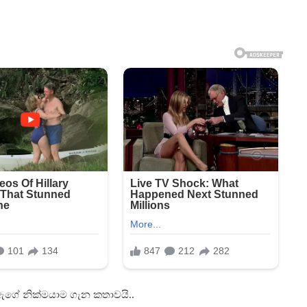
 ඇගේ නික්මයාම ගැන කතාවයි..