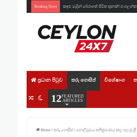
කඳුළු මැදින් බේරාගත් ජීවිත තුනක්! එංග
Breaking News
ප්‍රධාන පිටුව
තරු ගොසිප්
විශේෂාංග
ත
12
FEATURED
Random Article
Switch skin
ARTICLES
Home
/
තරු ගොසිප්
/
හොලිවුඩය අතික්‍රමණය කල පලමු ශ්