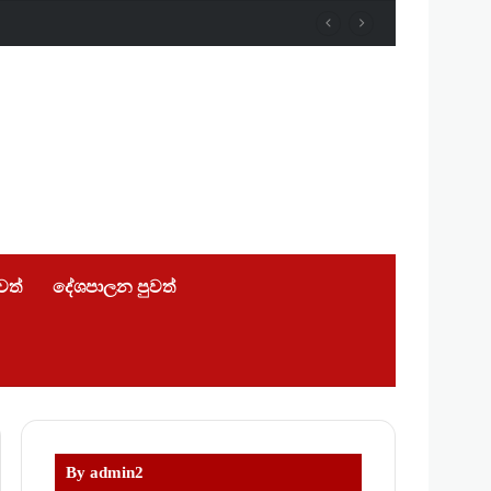
ුවත්
දේශපාලන පුවත්
By admin2