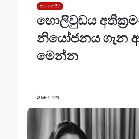
තරු ගොසිප්
හොලිවුඩය අතික්‍රම
නියෝජනය ගැන අද
මෙන්න
July 1, 2025