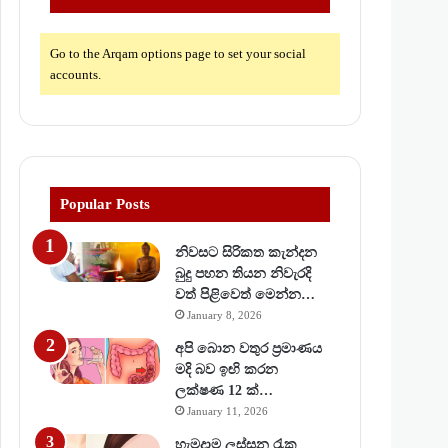
Go to the Arqam options page to set your social
accounts.
Popular Posts
නිවසට සිරිකත කැන්දන
බුදු පහන තියන නිවැරදි
වත් පිළිවෙත් මෙන්න…
January 8, 2026
අපි බොන වතුර ප්‍රමාණය
මදි බව ඉඟි කරන
ලක්ෂණ 12 ක්…
January 11, 2026
හැමදාම ලස්සන රැක