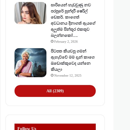
සාරියෙන් හැඩවුණු නව
පරපුරේ සුන්දරී ෂෙරිල්
ඩෙකර්. කාගෙත්
අවධානය දිනාගත් ඇයගේ
අලුත්ම පින්තූර එකතුව
බලන්නකෝ….
February 2, 2026
පිටපත කියවපු ගමන්
ඇහැව්වේ මම දැන් කාගෙ
ඔඩොක්කුවෙද යන්නෙ
කියලා
November 12, 2025
All (2309)
Follow Us