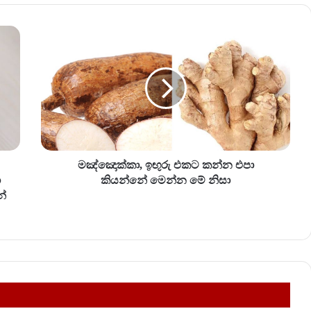
ම
ඤ්
ඤො
ක්
කා
,
ඉ
ඟු
රු
එ
මඤ්ඤොක්කා, ඉඟුරු එකට කන්න එපා
ක
ා
කියන්නේ මෙන්න මේ නිසා
ට
න්
ක
න්
න
එ
පා
කි
ය
න්