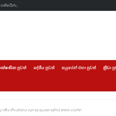
ලන්ත ජාතිකයින්ගේ පණ රැකගත් අපේ රටේ සැබෑ වීරයෝ….
ාක්ෂණික පුවත්
දේශීය පුවත්
සයුරෙන් එහා පුවත්
ක්‍රීඩා ප
‍රී ලාංකීය නියෝජනය ගැන අද ඇසෙන දුක්බර කතාව මෙන්න