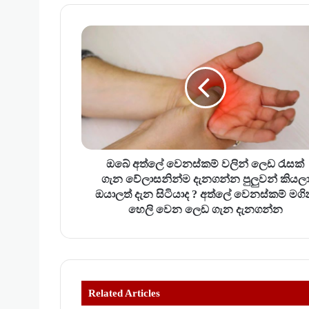
ඔ
බේ
අ
ත්
ලේ
වෙ
න
ස්
ක
ම්
ඔබේ අත්ලේ වෙනස්කම් වලින් ලෙඩ රැසක්
ව
ගැන වේලාසනින්ම දැනගන්න පුලුවන් කියල
ලි
ඔයාලත් දැන සිටියාද ? අත්ලේ වෙනස්කම් මගි
න්
හෙලි වෙන ලෙඩ ගැන දැනගන්න
ලෙ
ඩ
රැ
ස
ක්
Related Articles
ගැ
න