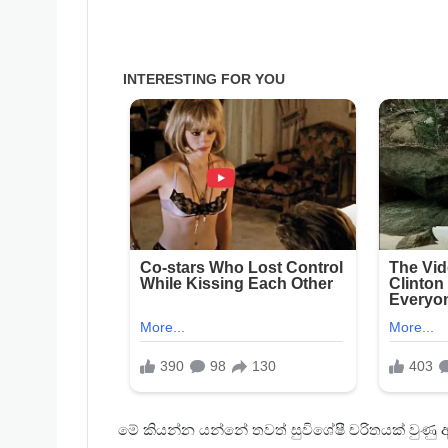
මේ කියන්න යන්නේ තවත් සුවිශේෂී චරිතයක් වුණු