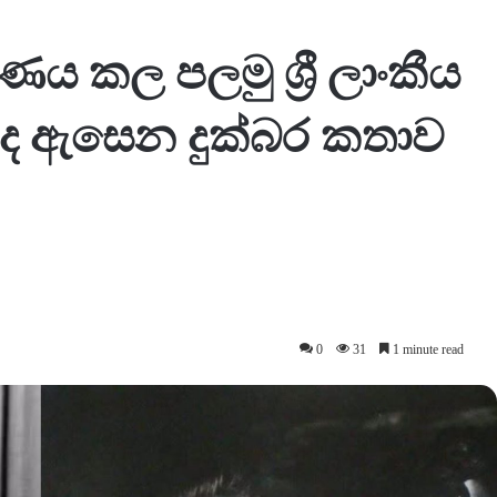
ණය කල පලමු ශ්‍රී ලාංකීය
 ඇසෙන දුක්බර කතාව
0
31
1 minute read