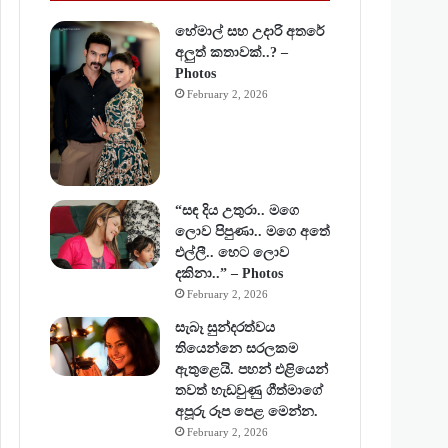
හේමාල් සහ උදාරි අතරේ
අලුත් කතාවක්..? –
Photos
February 2, 2026
“සඳ දිය උතුරා.. මගෙ
ලොව පිපුණා.. මගෙ අතේ
එල්ලී.. හෙට ලොව
දකිනා..” – Photos
February 2, 2026
සැබෑ සුන්දරත්වය
තියෙන්නෙ සරලකම
ඇතුළෙයි. පහන් එළියෙන්
තවත් හැඩවුණු ගීත්මාගේ
අපූරු රූප පෙළ මෙන්න.
February 2, 2026