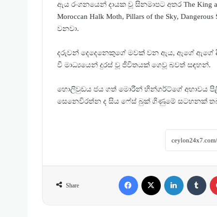
ඇය රංගනයෙන් දායක වූ සිනමාපට අතර The King and I
Moroccan Halk Moth, Pillars of the Sky, Dangerous
වනවා.
දරුවන් දෙදෙනෙකුගේ මවක් වන ඇය, ඇගේ ඇගේ දි
වී මාධ්‍යයෙන් දුරස් වූ ජීවිතයක් ගෙවූ බවත් සඳහන්.
හොලිවුඩය ජය ගත් මොරීන් හින්ගර්ට්ගේ අභාවය පිළි
සෙනෙවිරත්න ද සිය ෆේස් බුක් ගිණුමේ සටහනක් තබ
Facebook
X
LinkedIn
Tumblr
Share