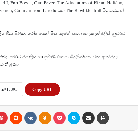
, Fort Bowie, Gun Fever, The Adventures of Hiram Holiday,
 Search, Gunman from Laredo සහ The Rawhide Trail චිත්‍රපටයන්
යණිය පිළිකා රෝගයෙන් මිය යෑමත් සමග ලොසැන්ජලීස් නුවරට
බඳ මෙරට ජනප්‍රිය හා ප්‍රවීණ රංගන ශිල්පිනියක වන ඇන්ජලා
ා තිබුණා
Copy URL
Pinterest
Reddit
VKontakte
Odnoklassniki
Pocket
Skype
Share via Email
Print