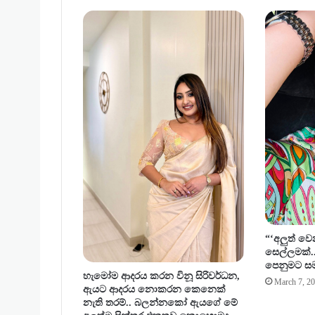
වේ
ලා
ස
නි
න්
ම
දැ
න
ග
න්
න
පු
ලු
ව
න්
කි
“‘අලුත් ව
ය
සෙල්ලමක්..
ලා
පෙනුමට සම
හැමෝම ආදරය කරන විනූ සිරිවර්ධන,
ඔ
March 7, 2
ඇයට ආදරය නොකරන කෙනෙක්
යා
නැති තරම්.. බලන්නකෝ ඇයගේ මේ
ල