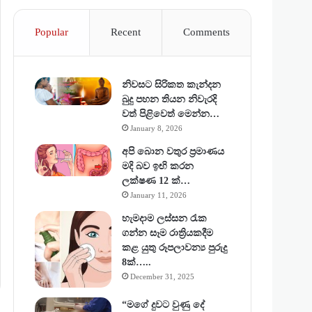
Popular
Recent
Comments
නිවසට සිරිකත කැන්දන
බුදු පහන තියන නිවැරදි
වත් පිළිවෙත් මෙන්න…
January 8, 2026
අපි බොන වතුර ප්‍රමාණය
මදි බව ඉඟි කරන
ලක්ෂණ 12 ක්…
January 11, 2026
හැමදාම ලස්සන රැක
ගන්න සෑම රාත්‍රියකදීම
කළ යුතු රූපලාවන්‍ය පුරුදු
8ක්…..
December 31, 2025
“මගේ දුවට වුණු දේ