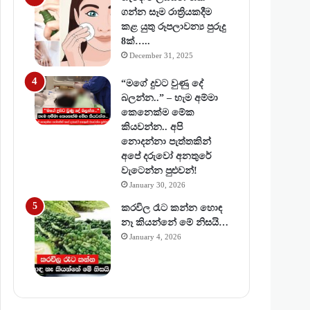
ගන්න සෑම රාත්‍රියකදීම
කළ යුතු රූපලාවන්‍ය පුරුදු
8ක්…..
December 31, 2025
“මගේ දුවට වුණු දේ
බලන්න..” – හැම අම්මා
කෙනෙක්ම මේක
කියවන්න.. අපි
නොදන්නා පැත්තකින්
අපේ දරුවෝ අනතුරේ
වැටෙන්න පුළුවන්!
January 30, 2026
කරවිල රෑට කන්න හොඳ
නෑ කියන්නේ මේ නිසයි…
January 4, 2026