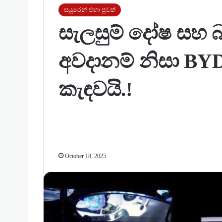
සයුරෙන් එහා පුවත්
සැලසුම් දෝෂ සහ බ
අවදානම් නිසා BYD
කැඳවයි.!
October 18, 2025