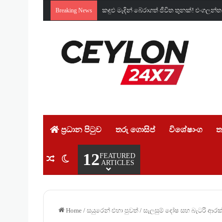
කඳුළු මැදින් බේරාගත් ජීවිත තුනක්! එංග
Breaking News
ප්‍රධාන පිටුව
තරු ගොසිප්
විශේෂාංග
ත
12
FEATURED
Random Article
Switch skin
ARTICLES
Home
/
සයුරෙන් එහා පුවත්
/
සැලසුම් දෝෂ සහ බැටරි ආරක්