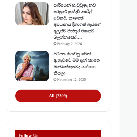
සාරියෙන් හැඩවුණු නව
පරපුරේ සුන්දරී ෂෙරිල්
ඩෙකර්. කාගෙත්
අවධානය දිනාගත් ඇයගේ
අලුත්ම පින්තූර එකතුව
බලන්නකෝ….
February 2, 2026
පිටපත කියවපු ගමන්
ඇහැව්වේ මම දැන් කාගෙ
ඔඩොක්කුවෙද යන්නෙ
කියලා
November 12, 2025
All (2309)
Follow Us