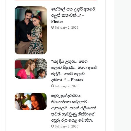
හේමාල් සහ උදාරි අතරේ
අලුත් කතාවක්..? –
Photos
February 2, 2026
“සඳ දිය උතුරා.. මගෙ
ලොව පිපුණා.. මගෙ අතේ
එල්ලී.. හෙට ලොව
දකිනා..” – Photos
February 2, 2026
සැබෑ සුන්දරත්වය
තියෙන්නෙ සරලකම
ඇතුළෙයි. පහන් එළියෙන්
තවත් හැඩවුණු ගීත්මාගේ
අපූරු රූප පෙළ මෙන්න.
February 2, 2026