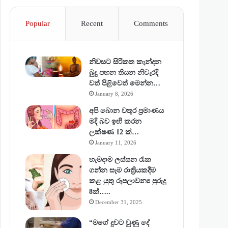
Popular
Recent
Comments
නිවසට සිරිකත කැන්දන
බුදු පහන තියන නිවැරදි
වත් පිළිවෙත් මෙන්න…
January 8, 2026
අපි බොන වතුර ප්‍රමාණය
මදි බව ඉඟි කරන
ලක්ෂණ 12 ක්…
January 11, 2026
හැමදාම ලස්සන රැක
ගන්න සෑම රාත්‍රියකදීම
කළ යුතු රූපලාවන්‍ය පුරුදු
8ක්…..
December 31, 2025
“මගේ දුවට වුණු දේ