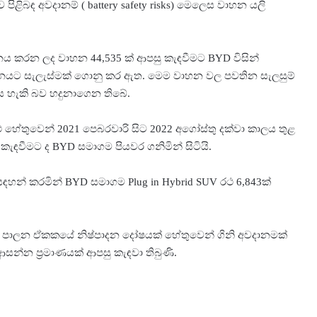
පිළිබඳ අවදානම් ( battery safety risks) මෙලෙස වාහන යලි
පාදනය කරන ලද වාහන 44,535 ක් ආපසු කැඳවීමට BYD විසින්
නයට සැලැස්මක් ගොනු කර ඇත. මෙම වාහන වල පවතින සැලසුම්
ිය හැකි බව හදුනාගෙන තිබේ.
 හේතුවෙන් 2021 පෙබරවාරි සිට 2022 අගෝස්තු දක්වා කාලය තුළ
 කැඳවීමට ද BYD සමාගම පියවර ගනිමින් සිටියි.
සඳහන් කරමින් BYD සමාගම Plug in Hybrid SUV රථ 6,843ක්
නම් පාලන ඒකකයේ නිෂ්පාදන දෝෂයක් හේතුවෙන් ගිනි අවදානමක්
සන්න ප්‍රමාණයක් ආපසු කැඳවා තිබුණි.