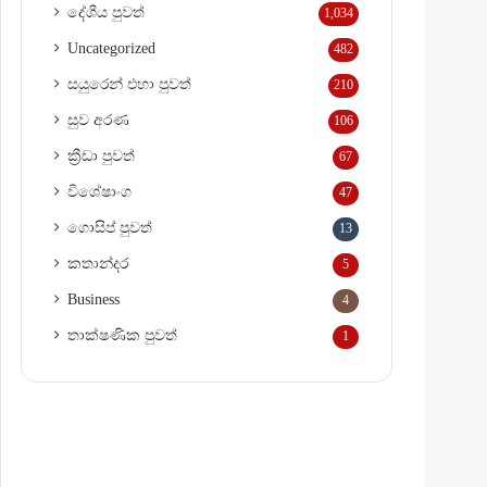
දේශීය පුවත්
1,034
Uncategorized
482
සයුරෙන් එහා පුවත්
210
සුව අරණ
106
ක්‍රීඩා පුවත්
67
විශේෂාංග
47
ගොසිප් පුවත්
13
කතාන්දර
5
Business
4
තාක්ෂණික පුවත්
1