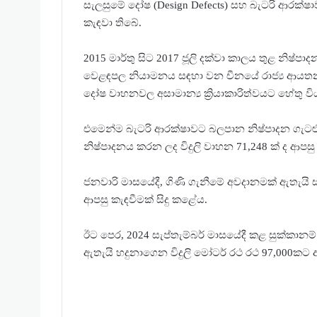
සැලසුමේ දෝෂ (Design Defects) සහ බැටරි ආරක්ෂාව 
කැඳවා තිබේ.
2015 මාර්තු සිට 2017 ජූලි දක්වා කාලය තුළ නිෂ්
වෙළඳපල නියාමනය සඳහා වන චීනයේ රාජ්‍ය ආයත
දෝෂ වාහනවල අසාමාන්‍ය ක්‍රියාකාරිත්වයට හේතු ව
එමෙන්ම බැටරි ආරක්ෂාවට බලපාන නිෂ්පාදන ගැටළු
නිෂ්පාදනය කරන ලද විදුලි වාහන 71,248 ක් ද ආපසු
ජනවාරි මාසයේදී, ගිණි ගැනීමේ අවදානමක් ඇතැයි 
ආපසු කැඳවීමක් සිදු කළේය.
ඊට පෙර, 2024 සැප්තැම්බර් මාසයේදී කළ සුක්කා
ඇතැයි හදුනාගෙන විදුලි මෝටර් රථ රථ 97,000කට ආ