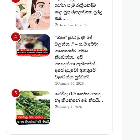
ගන්න සෑම රාත්‍රියකදීම
කළ යුතු රූපලාවන්‍ය පුරුදු
8ක්…..
December 31, 2025
“මගේ දුවට වුණු දේ
බලන්න..” – හැම අම්මා
කෙනෙක්ම මේක
කියවන්න.. අපි
නොදන්නා පැත්තකින්
අපේ දරුවෝ අනතුරේ
වැටෙන්න පුළුවන්!
January 30, 2026
කරවිල රෑට කන්න හොඳ
නෑ කියන්නේ මේ නිසයි…
January 4, 2026