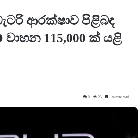
ැටරි ආරක්ෂාව පිළිබඳ
 වාහන 115,000 ක් යළි
0
23
1 minute read