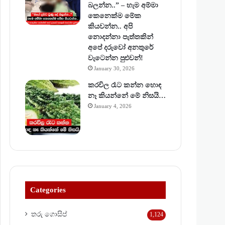
බලන්න..” – හැම අම්මා
කෙනෙක්ම මේක
කියවන්න.. අපි
නොදන්නා පැත්තකින්
අපේ දරුවෝ අනතුරේ
වැටෙන්න පුළුවන්!
January 30, 2026
කරවිල රෑට කන්න හොඳ
නෑ කියන්නේ මේ නිසයි…
January 4, 2026
Categories
තරු ගොසිප්
1,124