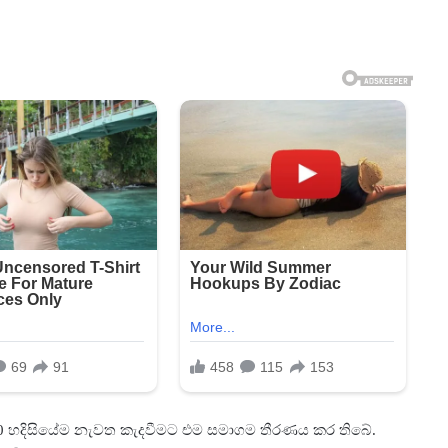
00 හදිසියේම නැවත කැදවීමට එම සමාගම තීරණය කර තිබේ.