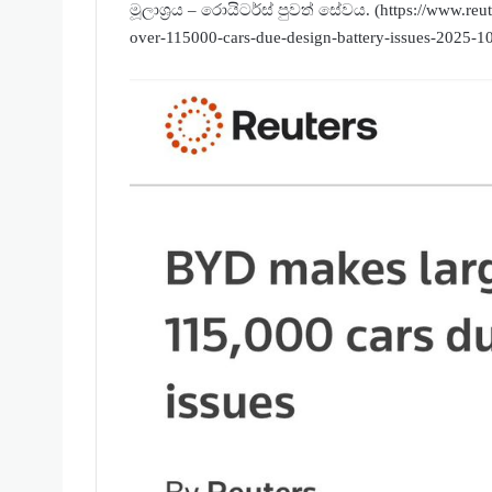
මූලාශ්‍රය – රොයිටර්ස් පුවත් සේවය. (https://www.reut
over-115000-cars-due-design-battery-issues-2025-10