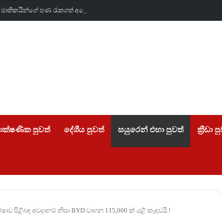
ලන්ත ජාතිකයින්ගේ පණ රැකගත් අපේ රටේ සැබෑ වීරයෝ….
ාක්ෂණික පුවත්
දේශීය පුවත්
සයුරෙන් එහා පුවත්
ක්‍රීඩා ප
ෂාව පිළිබඳ අවදානම් නිසා BYD වාහන 115,000 ක් යළි කැඳවයි.!