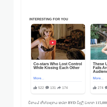
චීනයේ නිශ්පාදනය කරන BYD විදුලි වාහන 115,0