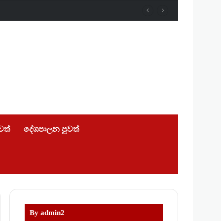
ුවත්
දේශපාලන පුවත්
By admin2