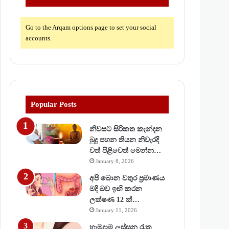
Go to the Arqam options page to set your social
accounts.
Popular Posts
නිවසට සිරිකත කැන්දන
බුදු පහන තියන නිවැරදි
වත් පිළිවෙත් මෙන්න…
January 8, 2026
අපි බොන වතුර ප්‍රමාණය
මදි බව ඉඟි කරන
ලක්ෂණ 12 ක්…
January 11, 2026
හැමදාම ලස්සන රැක