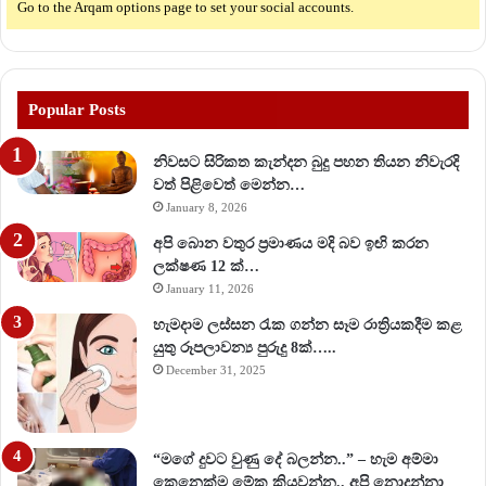
Go to the Arqam options page to set your social accounts.
Popular Posts
නිවසට සිරිකත කැන්දන බුදු පහන තියන නිවැරදි
වත් පිළිවෙත් මෙන්න…
January 8, 2026
අපි බොන වතුර ප්‍රමාණය මදි බව ඉඟි කරන
ලක්ෂණ 12 ක්…
January 11, 2026
හැමදාම ලස්සන රැක ගන්න සෑම රාත්‍රියකදීම කළ
යුතු රූපලාවන්‍ය පුරුදු 8ක්…..
December 31, 2025
“මගේ දුවට වුණු දේ බලන්න..” – හැම අම්මා
කෙනෙක්ම මේක කියවන්න.. අපි නොදන්නා