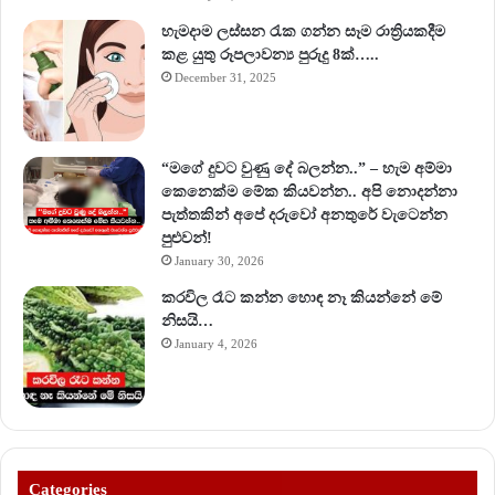
හැමදාම ලස්සන රැක ගන්න සෑම රාත්‍රියකදීම
කළ යුතු රූපලාවන්‍ය පුරුදු 8ක්…..
December 31, 2025
“මගේ දුවට වුණු දේ බලන්න..” – හැම අම්මා
කෙනෙක්ම මේක කියවන්න.. අපි නොදන්නා
පැත්තකින් අපේ දරුවෝ අනතුරේ වැටෙන්න
පුළුවන්!
January 30, 2026
කරවිල රෑට කන්න හොඳ නෑ කියන්නේ මේ
නිසයි…
January 4, 2026
Categories