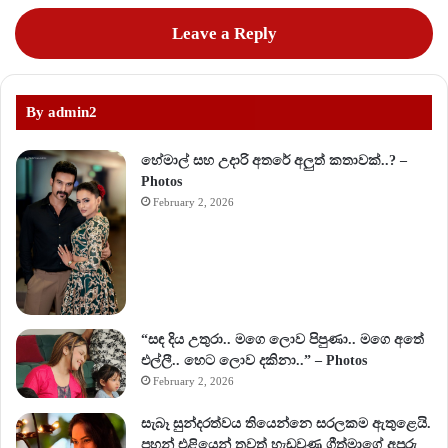
Leave a Reply
By admin2
හේමාල් සහ උදාරි අතරේ අලුත් කතාවක්..? –
Photos
February 2, 2026
“සඳ දිය උතුරා.. මගෙ ලොව පිපුණා.. මගෙ අතේ
එල්ලී.. හෙට ලොව දකිනා..” – Photos
February 2, 2026
සැබෑ සුන්දරත්වය තියෙන්නෙ සරලකම ඇතුළෙයි.
පහන් එළියෙන් තවත් හැඩවුණු ගීත්මාගේ අපූරු