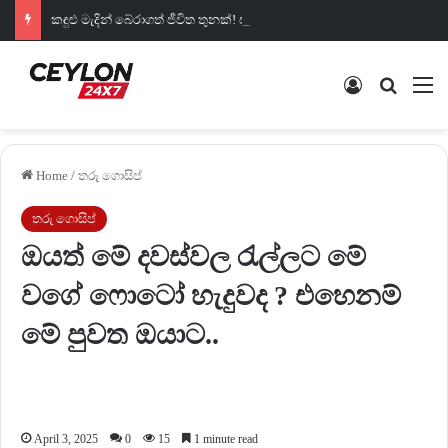
කඳුළු මැදින් බේරාගත් ජීවිත තුනක්! එංගලන්ත ජාතිකයින්ගේ පණ රැකගත් අපේ රටේ සැබෑ වීරයෝ….
Log In
Search 
M
Home
/
තරු ගොසිප්
තරු ගොසිප්
ඔයත් මේ දවස්වල රැල්ලට මේ
වගේ ෆොටෝ හැදුවද ? එහෙනම්
මේ පුවත ඔයාට..
April 3, 2025
0
15
1 minute read