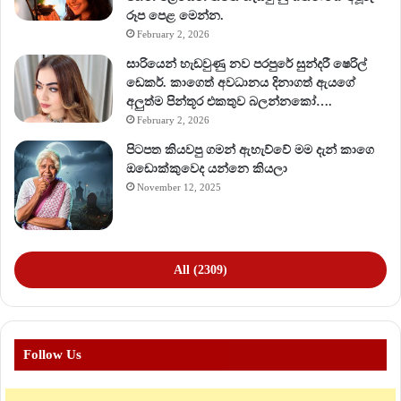
රූප පෙළ මෙන්න.
February 2, 2026
සාරියෙන් හැඩවුණු නව පරපුරේ සුන්දරී ෂෙරිල්
ඩෙකර්. කාගෙත් අවධානය දිනාගත් ඇයගේ
අලුත්ම පින්තූර එකතුව බලන්නකෝ….
February 2, 2026
පිටපත කියවපු ගමන් ඇහැව්වේ මම දැන් කාගෙ
ඔඩොක්කුවෙද යන්නෙ කියලා
November 12, 2025
All (2309)
Follow Us