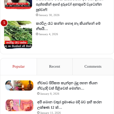
පැත්තකින් අපේ දරුවෝ අනතුරේ වැටෙන්න
පුළුවන්!
January 30, 2026
කරවිල රෑට කන්න හොඳ නෑ කියන්නේ මේ
නිසයි…
January 4, 2026
Popular
Recent
Comments
නිවසට සිරිකත කැන්දන බුදු පහන තියන
නිවැරදි වත් පිළිවෙත් මෙන්න…
January 8, 2026
අපි බොන වතුර ප්‍රමාණය මදි බව ඉඟි කරන
ලක්ෂණ 12 ක්…
January 11, 2026