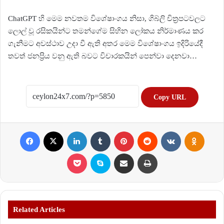
ChatGPT හි මෙම නවතම විශේෂාංගය නිසා, ගිබ්ලි චිත්‍රපටවලට
ලොල් වූ රසිකයින්ට තමන්ගේම සිහින ලෝකය නිර්මාණය කර
ගැනීමට අවස්ථාව උදා වී ඇති අතර මෙම විශේෂාංගය ඉදිරියේදී
තවත් ජනප්‍රිය වනු ඇති බවට විචාරකයින් පෙන්වා දෙනවා…
Copy URL
Facebook
X
LinkedIn
Tumblr
Pinterest
Reddit
VKontakte
Odnoklassniki
Pocket
Skype
Share via Email
Print
Related Articles