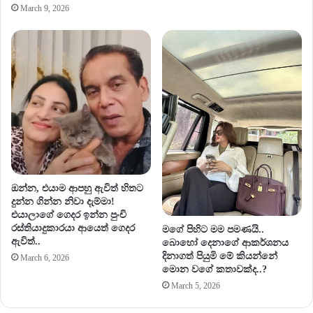
March 9, 2026
ඔන්න, එයාම ආපහු ඇවිත් හිතට
දුන්න ගින්න නිවා දැම්මා!
එයාලාගේ ගෙදර ඉන්න පුංචි
රස්තියාදුකාරයා ආයෙත් ගෙදර
මගේ පිහිට මම පමණයි..
ඇවිත්..
බොහෝ දෙනාගේ ආකර්ශනය
දිනාගත් පියුමි මේ කියන්නේ
March 6, 2026
මොන වගේ කතාවක්ද..?
March 5, 2026