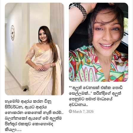
“‘අලුත් වෙනසක් එක්ක පොඩි
සෙල්ලමක්..’ තරින්දිගේ අලුත්
පෙනුමට සමාජ මාධ්‍යයේ
හැමෝම ආදරය කරන විනූ
අවධානය..
සිරිවර්ධන, ඇයට ආදරය
March 7, 2026
නොකරන කෙනෙක් නැති තරම්..
බලන්නකෝ ඇයගේ මේ අලුත්ම
පින්තූර එකතුව කොහොමද
කියලා….