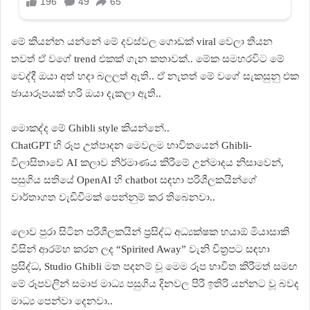
මේ කියන්න යන්නේ මේ දවස්වල ගොඩක් viral වෙලා තියන
තවත් ඒ වගේ trend එකක් ගැන කතාවක්.. මේක සමහරවිට මේ
වෙද්දී ඔයා අත් හදා බලලත් ඇති.. ඒ නැතත් මේ වගේ සැකසුනු එක
ඡායාරූපයක් හරි ඔයා දැකලා ඇති..
මොකද්ද මේ Ghibli style කියන්නේ..
ChatGPT හි රූප උත්පාදන මෙවලම භාවිතයෙන් Ghibli-
විලාසිතාවේ AI කලාව නිර්මාණය කිරීමේ උන්මාදය නිසාවෙන්,
පසුගිය සතියේ OpenAI හි chatbot සඳහා පරිශීලකයින්ගේ
වාර්තාගත වැඩිවීමක් පෙන්නුම් කර තිබෙනවා..
ලොව පුරා සිටින පරිශීලකයින් ප්‍රසිද්ධ අධ්‍යක්ෂක හයාඕ මියාසාකි
විසින් ආරම්භ කරන ලද “Spirited Away” වැනි චිත්‍රපට සඳහා
ප්‍රසිද්ධ, Studio Ghibli මත පදනම් වූ මෙම රූප භාවිත කිරීමත් සමඟ
මේ රූපවලින් සමාජ මාධ්‍ය පසුගිය දිනවල පිරී ඉතිරි යන්නට වූ බවද
මාධ්‍ය පෙන්වා දෙනවා..