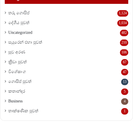
තරු ගොසිප්
1,124
දේශීය පුවත්
1,034
Uncategorized
482
සයුරෙන් එහා පුවත්
210
සුව අරණ
106
ක්‍රීඩා පුවත්
67
විශේෂාංග
47
ගොසිප් පුවත්
13
කතාන්දර
5
Business
4
තාක්ෂණික පුවත්
1